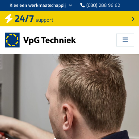
Kies een werkmaatschappij
(030) 288 96 62
24/7
support