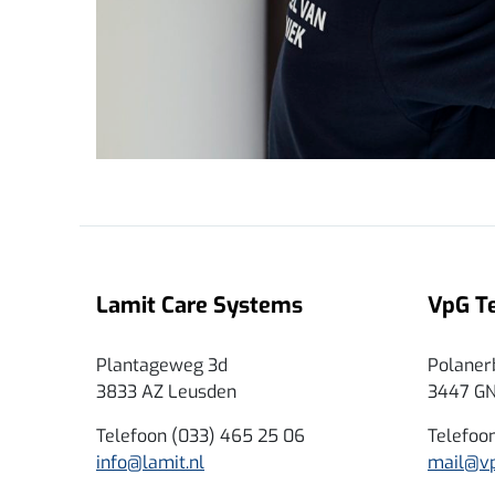
Lamit Care Systems
VpG T
Plantageweg 3d
Polaner
3833 AZ Leusden
3447 G
Telefoon (033) 465 25 06
Telefoo
info@lamit.nl
mail@vp