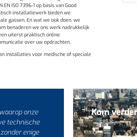
N EN ISO 7396-1 op basis van Good
tisch installatiewerk bieden we
iale gassen. En wat we ook doen, we
arom benaderen we ons werk nadrukkelijk
en uiterst praktisch online
ommunicatie over uw opdrachten.
an installaties voor medische of speciale
Kom verder
r waarop onze
uwe technische
n zonder enige