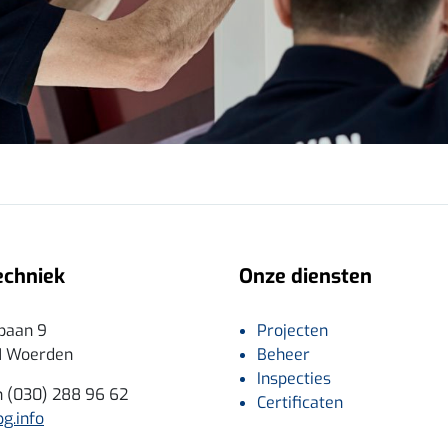
echniek
Onze diensten
baan 9
Projecten
N Woerden
Beheer
Inspecties
n (030) 288 96 62
Certificaten
g.info