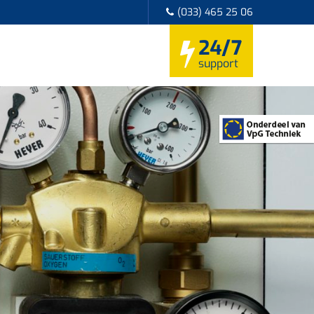
(033) 465 25 06
24/7
support