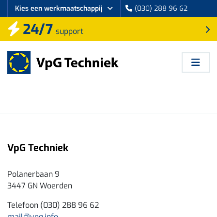
Kies een werkmaatschappij
(030) 288 96 62
24/7
support
VpG Techniek
Polanerbaan 9
3447 GN Woerden
Telefoon (030) 288 96 62
mail@vpg.info